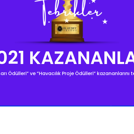
021 KAZANANL
arı Ödülleri” ve ”Havacılık Proje Ödülleri” kazananlarını t