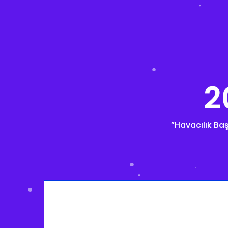
2
”Havacılık Baş