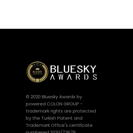
© 2020 Bluesky Awards by
powered COLON GROUP -
trademark rights are protected
by the Turkish Patent and
Trademark Office's certificate
numbered 2020/73678.