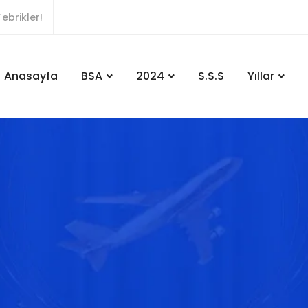
ebrikler!
Anasayfa
BSA
2024
S.S.S
Yıllar