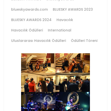
blueskyawards.com
BLUESKY AWARDS 2023
BLUESKY AWARDS 2024
Havacılık
Havacılık Ödülleri
International
Uluslararası Havacılık Ödülleri
Ödülleri Töreni