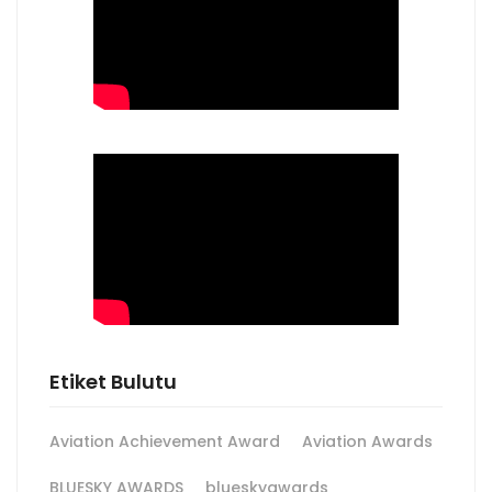
Etiket Bulutu
Aviation Achievement Award
Aviation Awards
BLUESKY AWARDS
blueskyawards