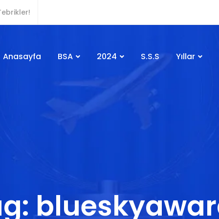
ebrikler!
Anasayfa
BSA
2024
S.S.S
Yıllar
g: blueskyawar