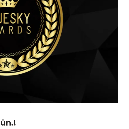
gün.!