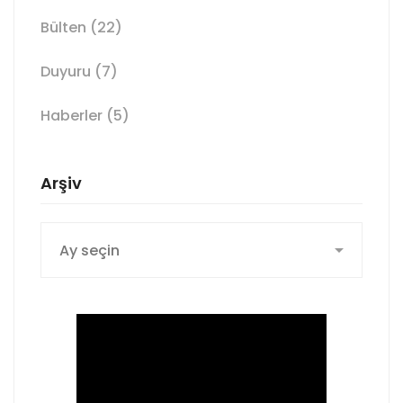
Bülten
(22)
Duyuru
(7)
Haberler
(5)
Arşiv
Arşiv