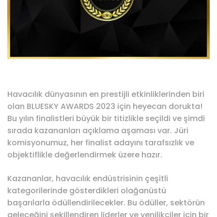
Havacılık dünyasının en prestijli etkinliklerinden biri
olan BLUESKY AWARDS 2023 için heyecan dorukta!
Bu yılın finalistleri büyük bir titizlikle seçildi ve şimdi
sırada kazananları açıklama aşaması var. Jüri
komisyonumuz, her finalist adayını tarafsızlık ve
objektiflikle değerlendirmek üzere hazır.
Kazananlar, havacılık endüstrisinin çeşitli
kategorilerinde gösterdikleri olağanüstü
başarılarla ödüllendirilecekler. Bu ödüller, sektörün
geleceğini şekillendiren liderler ve yenilikçiler için bir