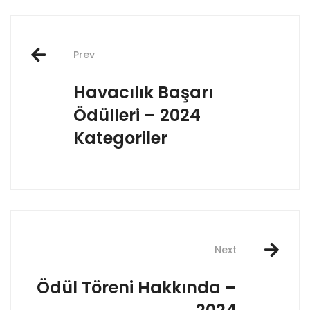
Post
Prev
navigation
Havacılık Başarı
Ödülleri – 2024
Kategoriler
Next
Ödül Töreni Hakkında –